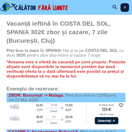
Skip
Search
to
content
Vacanță ieftină în COSTA DEL SOL,
SPANIA 302€ zbor și cazare, 7 zile
(București, Cluj)
Preț bun la mare în SPANIA!
Hai și tu pe
COSTA DEL SOL
cu
doar
302€
pentru zbor dus-întors și cazare 7 nopți.
*Aceasta este o ofertă de vacanță pe cont propriu. Prețurile
afișate sunt disponibile la momentul postării dar dacă
verificați oferta la o dată ulterioară este posibil ca prețul și
disponibilitatea să nu mai fie la fel.
Exemplu de rezervare:
ZBOR: București -> Malaga
, Preț dus-întors 123€/pers,
14-21 Mai 2025
CAZARE 1: Apartametno Rulosol 5
,
Preț cameră dublă