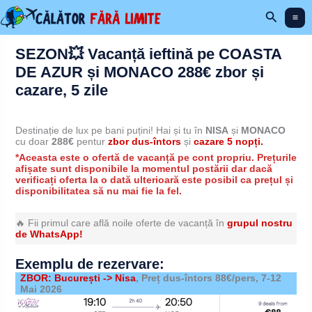
Skip
Search
to
content
SEZON💥 Vacanță ieftină pe COASTA
DE AZUR și MONACO 288€ zbor și
cazare, 5 zile
Destinație de lux pe bani puțini! Hai și tu în
NISA
și
MONACO
cu doar
288€
pentur
zbor dus-întors
și
cazare 5 nopți.
*Aceasta este o ofertă de vacanță pe cont propriu. Prețurile
afișate sunt disponibile la momentul postării dar dacă
verificați oferta la o dată ulterioară este posibil ca prețul și
disponibilitatea să nu mai fie la fel.
🔥 Fii primul care află noile oferte de vacanță în
grupul nostru
de WhatsApp!
Exemplu de rezervare:
ZBOR: București -> Nisa
, Preț dus-întors 88€/pers,
7-12
Mai 2026