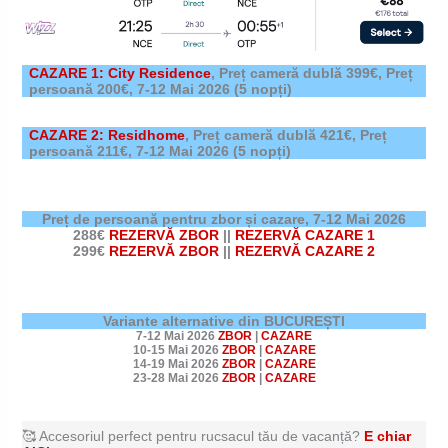
CAZARE 1: City Residence
,
Preț cameră dublă 399€, Preț
persoană 200€,
7-12 Mai 2026
(5 nopți)
CAZARE 2: Residhome
,
Preț cameră dublă 421€, Preț
persoană 211€,
7-12 Mai 2026
(5 nopți)
Preț de persoană pentru zbor și cazare,
7-12 Mai 2026
288€
REZERVĂ ZBOR
||
REZERVĂ CAZARE 1
299€
REZERVĂ ZBOR
||
REZERVĂ CAZARE 2
Variante alternative din BUCUREȘTI
7-12 Mai 2026
ZBOR
|
CAZARE
10-15 Mai 2026
ZBOR
|
CAZARE
14-19 Mai 2026
ZBOR
|
CAZARE
23-28 Mai 2026
ZBOR
|
CAZARE
🥰 Accesoriul perfect pentru rucsacul tău de vacanță?
E chiar