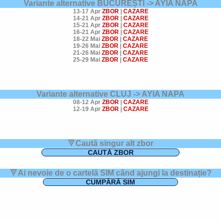
Variante alternative BUCUREȘTI -> AYIA NAPA
13-17 Apr
ZBOR
|
CAZARE
14-21 Apr
ZBOR
|
CAZARE
15-21 Apr
ZBOR
|
CAZARE
16-21 Apr
ZBOR
|
CAZARE
18-22 Mai
ZBOR
|
CAZARE
19-26 Mai
ZBOR
|
CAZARE
21-26 Mai
ZBOR
|
CAZARE
25-29 Mai
ZBOR
|
CAZARE
Variante alternative CLUJ ->
AYIA NAPA
08-12 Apr
ZBOR
|
CAZARE
12-19 Apr
ZBOR
|
CAZARE
🔻
Caută singur alt zbor
CAUTĂ ZBOR
🔻
Ai nevoie de o cartelă SIM când ajungi la destinație?
CUMPĂRĂ SIM