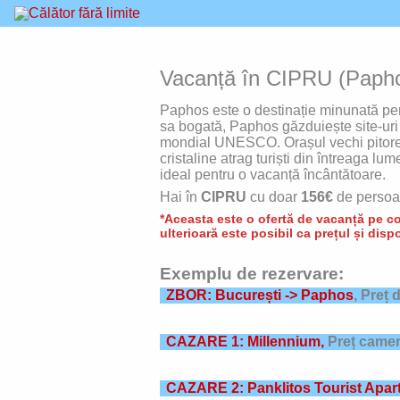
Skip
to
content
Vacanță în CIPRU (Paphos
Paphos este o destinație minunată pent
sa bogată, Paphos găzduiește site-uri a
mondial UNESCO. Orașul vechi pitoresc o
cristaline atrag turiști din întreaga 
ideal pentru o vacanță încântătoare.
Hai în
CIPRU
cu doar
156€
de persoa
*Aceasta este o ofertă de vacanță pe con
ulterioară este posibil ca prețul și dispo
Exemplu de rezervare:
ZBOR: București -> Paphos
, Preț 
CAZARE 1: Millennium,
Preț camer
CAZARE 2: Panklitos Tourist Apar