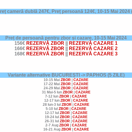
Preț cameră dublă 247€, Preț persoană 124€,
10-15 Mai 2024
Preț de persoană pentru zbor și cazare, 10-15 Mai 2024
156€
REZERVĂ ZBOR
||
REZERVĂ CAZARE 1
166€
REZERVĂ ZBOR
||
REZERVĂ CAZARE 2
168€
REZERVĂ ZBOR
||
REZERVĂ CAZARE 3
Variante alternative BUCUREȘTI -> PAPHOS
(5 ZILE)
10-15 Mai
ZBOR
|
CAZARE
17-22 Mai
ZBOR
|
CAZARE
24-29 Mai
ZBOR
|
CAZARE
31 Mai-5 Iun
ZBOR
|
CAZARE
7-12 Iun
ZBOR
|
CAZARE
12-17 Iun
ZBOR
|
CAZARE
28 Iun-3 Iul
ZBOR
|
CAZARE
5-10 Iul
ZBOR
|
CAZARE
12-17 Iul
ZBOR
|
CAZARE
19-24 Iul
ZBOR
|
CAZARE
26-31 Iul
ZBOR
|
CAZARE
2-7 Aug
ZBOR
|
CAZARE
16-21 Aug
ZBOR
|
CAZARE