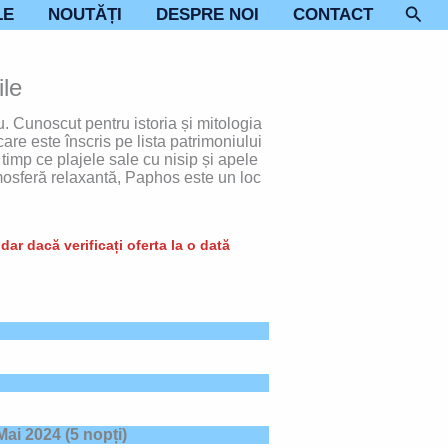
Sear
LE
NOUTĂȚI
DESPRE NOI
CONTACT
le
. Cunoscut pentru istoria și mitologia
are este înscris pe lista patrimoniului
timp ce plajele sale cu nisip și apele
tmosferă relaxantă, Paphos este un loc
ar dacă verificați oferta la o dată
Mai 2024
(5 nopți)