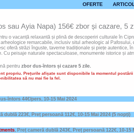
OFERTE
ARTICO
 sau Ayia Napa) 156€ zbor și cazare, 5 zi
ru o vacanță relaxantă și plină de descoperiri culturale în Cipru
rheologice remarcabile, inclusiv situl arheologic al Pafosului, c
feră străzi înguste, taverne tradiționale și piețe autentice, în 
lume. Cu peisaje naturale spectaculoase, monumente istorice și a
nă pentru
zbor dus-întors și cazare 5 zile.
t propriu. Prețurile afișate sunt disponibile la momentul postării d
nibilitatea să nu mai fie la fel.
dus-întors 44€/pers, 10-15 Mai 2024
ă dublă 223€, Preț persoană 112€,
10-15 Mai 2024
(5 nopți)
tments
, Preț cameră dublă 243€, Preț persoană 122€,
10-15 