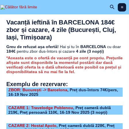
Skip
Search
to
content
Vacanță ieftină în BARCELONA 184€
zbor și cazare, 4 zile (București, Cluj,
Iași, Timișoara)
Greu de refuzat așa ofertă!
Hai și tu în
BARCELONA
cu doar
184€
pentru zbor dus-întors și cazare
4 zile (3 nopți)
*Aceasta este o ofertă de vacanță pe cont propriu. Prețurile
afișate sunt disponibile la momentul postării dar dacă
verificați oferta la o dată ulterioară este posibil ca prețul și
disponibilitatea să nu mai fie la fel.
Exemplu de rezervare:
ZBOR: București -> Barcelona
, Preț dus-întors 74€/pers,
16-19 Nov 2025
CAZARE 1: Travelodge Poblenou
,
Preț cameră dublă
219€, Preț persoană 110€,
16-19 Nov 2025
(3 nopți)
CAZARE 2: Hostal Apolo
,
Preț cameră dublă 228€, Preț