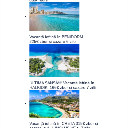
Vacanță ieftină în BENIDORM
225€ zbor și cazare 6 zile
ULTIMA ȘANSĂ🚨 Vacanță ieftină în
HALKIDIKI 166€ zbor și cazare 7 zilE
Vacanță ieftină în CRETA 318€ zbor și
cazare 🔥ALL INCLUSIVE🔥 7 zile