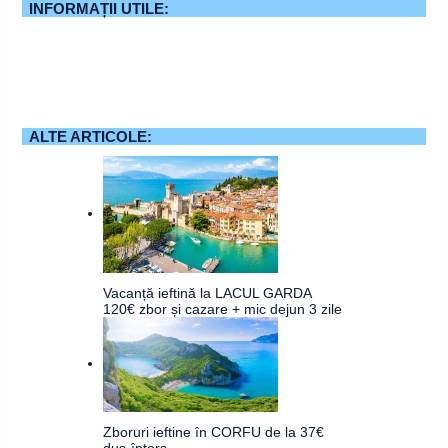
INFORMAȚII UTILE:
ALTE ARTICOLE:
Vacanță ieftină la LACUL GARDA
120€ zbor și cazare + mic dejun 3 zile
Zboruri ieftine în CORFU de la 37€
dus-întors