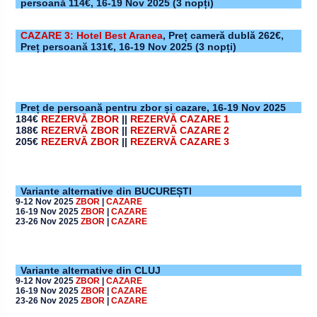
persoană 114€,
16-19 Nov 2025
(3 nopți)
CAZARE 3: Hotel Best Aranea
,
Preț cameră dublă 262€,
Preț persoană 131€,
16-19 Nov 2025
(3 nopți)
Preț de persoană pentru zbor și cazare,
16-19 Nov 2025
184€
REZERVĂ ZBOR
||
REZERVĂ CAZARE 1
188€
REZERVĂ ZBOR
||
REZERVĂ CAZARE 2
205€
REZERVĂ ZBOR
||
REZERVĂ CAZARE 3
Variante alternative din BUCUREȘTI
9-12 Nov 2025
ZBOR
|
CAZARE
16-19 Nov 2025
ZBOR
|
CAZARE
23-26 Nov 2025
ZBOR
|
CAZARE
Variante alternative din CLUJ
9-12 Nov 2025
ZBOR
|
CAZARE
16-19 Nov 2025
ZBOR
|
CAZARE
23-26 Nov 2025
ZBOR
|
CAZARE