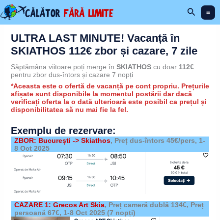
Skip
Search
to
content
ULTRA LAST MINUTE! Vacanță în
SKIATHOS 112€ zbor și cazare, 7 zile
Săptămâna viitoare poți merge în
SKIATHOS
cu doar
112€
pentru zbor dus-întors și cazare 7 nopți
*Aceasta este o ofertă de vacanță pe cont propriu. Prețurile
afișate sunt disponibile la momentul postării dar dacă
verificați oferta la o dată ulterioară este posibil ca prețul și
disponibilitatea să nu mai fie la fel.
Exemplu de rezervare:
ZBOR: București -> Skiathos
, Preț dus-întors 45€/pers,
1-
8 Oct 2025
CAZARE 1: Grecos Art Skia
,
Preț cameră dublă 134€, Preț
persoană 67€,
1-8 Oct 2025
(7 nopți)