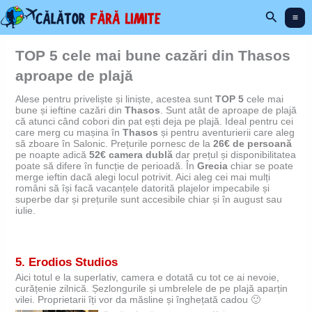
Skip
Search
to
content
TOP 5 cele mai bune cazări din Thasos
aproape de plajă
Alese pentru priveliște și liniște, acestea sunt
TOP 5
cele mai
bune și ieftine cazări din
Thasos
. Sunt atât de aproape de plajă
că atunci când cobori din pat ești deja pe plajă. Ideal pentru cei
care merg cu mașina în
Thasos
și pentru aventurierii care aleg
să zboare în Salonic. Prețurile pornesc de la
26€ de persoană
pe noapte adică
52€ camera dublă
dar prețul și disponibilitatea
poate să difere în funcție de perioadă. În
Grecia
chiar se poate
merge ieftin dacă alegi locul potrivit. Aici aleg cei mai mulți
români să își facă vacanțele datorită plajelor impecabile și
superbe dar și prețurile sunt accesibile chiar și în august sau
iulie.
5.
Erodios Studios
Aici totul e la superlativ, camera e dotată cu tot ce ai nevoie,
curățenie zilnică. Șezlongurile și umbrelele de pe plajă aparțin
vilei. Proprietarii îți vor da măsline și înghețată cadou 🙂