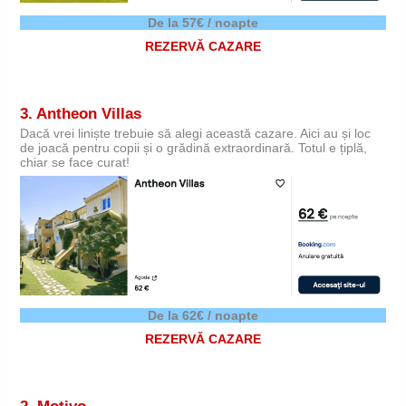
De la 57€ / noapte
REZERVĂ CAZARE
3.
Antheon Villas
Dacă vrei liniște trebuie să alegi această cazare. Aici au și loc
de joacă pentru copii și o grădină extraordinară. Totul e țiplă,
chiar se face curat!
De la 62€ / noapte
REZERVĂ CAZARE