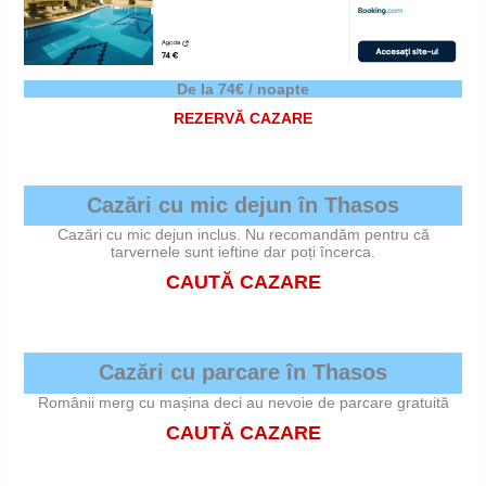
De la 74€ / noapte
REZERVĂ CAZARE
Cazări cu mic dejun în Thasos
Cazări cu mic dejun inclus. Nu recomandăm pentru că
tarvernele sunt ieftine dar poți încerca.
CAUTĂ CAZARE
Cazări cu parcare în Thasos
Românii merg cu mașina deci au nevoie de parcare gratuită
CAUTĂ CAZARE