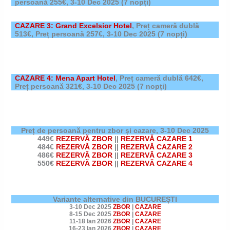
persoană 255€,
3-10 Dec 2025
(7 nopți)
CAZARE 3: Grand Excelsior Hotel
,
Preț cameră dublă
513€, Preț persoană 257€,
3-10 Dec 2025
(7 nopți)
CAZARE 4: Mena Apart Hotel
,
Preț cameră dublă 642€,
Preț persoană 321€,
3-10 Dec 2025
(7 nopți)
Preț de persoană pentru zbor și cazare,
3-10 Dec 2025
449€
REZERVĂ ZBOR
||
REZERVĂ CAZARE 1
484€
REZERVĂ ZBOR
||
REZERVĂ CAZARE 2
486€
REZERVĂ ZBOR
||
REZERVĂ CAZARE 3
550€
REZERVĂ ZBOR
||
REZERVĂ CAZARE 4
Variante alternative din BUCUREȘTI
3-10 Dec 2025
ZBOR
|
CAZARE
8-15 Dec 2025
ZBOR
|
CAZARE
11-18 Ian 2026
ZBOR
|
CAZARE
16-23 Ian 2026
ZBOR
|
CAZARE