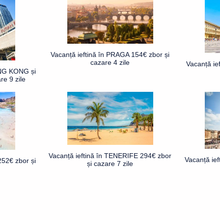
Vacanță ieftină în PRAGA 154€ zbor și
cazare 4 zile
Vacanță ie
ONG KONG și
e 9 zile
Vacanță ieftină în TENERIFE 294€ zbor
Vacanță ie
252€ zbor și
și cazare 7 zile