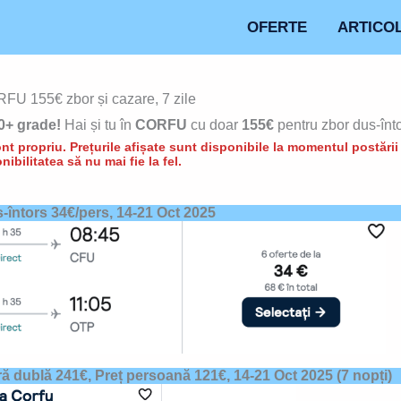
OFERTE
ARTICO
FU 155€ zbor și cazare, 7 zile
20+ grade!
Hai și tu în
CORFU
cu doar
155€
pentru zbor dus-înto
t propriu. Prețurile afișate sunt disponibile la momentul postării d
nibilitatea să nu mai fie la fel.
s-întors 34€/pers,
14-21 Oct 2025
ă dublă 241€, Preț persoană 121€,
14-21 Oct 2025
(7 nopți)