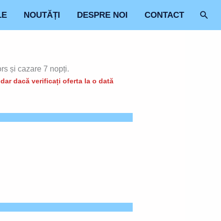
Sear
LE
NOUTĂȚI
DESPRE NOI
CONTACT
rs și cazare 7 nopți.
ar dacă verificați oferta la o dată