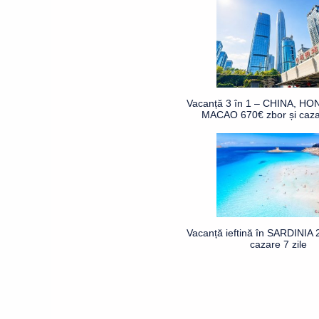
Vacanță 3 în 1 – CHINA, H
MACAO 670€ zbor și cazar
Vacanță ieftină în SARDINIA 
cazare 7 zile