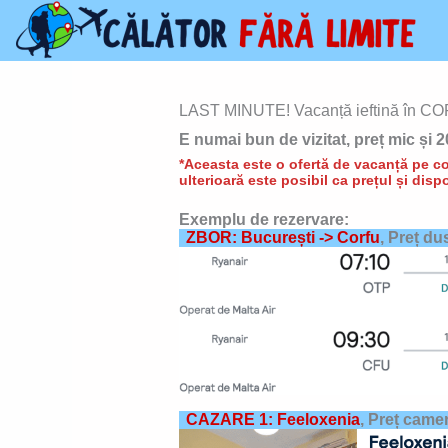
Skip
to
content
LAST MINUTE! Vacanță ieftină în COR
E numai bun de vizitat, preț mic și 
*Aceasta este o ofertă de vacanță pe con
ulterioară este posibil ca prețul și dispo
Exemplu de rezervare:
ZBOR: București -> Corfu
, Preț du
CAZARE 1: Feeloxenia
,
Preț camer