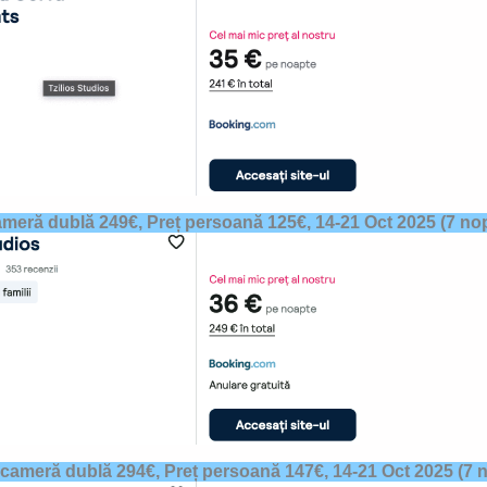
ameră dublă 249€, Preț persoană 125€,
14-21 Oct 2025
(7 nop
 cameră dublă 294€, Preț persoană 147€,
14-21 Oct 2025
(7 n