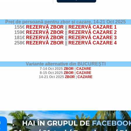
Preț de persoană pentru zbor și cazare,
14-21 Oct 2025
155€
REZERVĂ ZBOR
||
REZERVĂ CAZARE 1
159€
REZERVĂ ZBOR
||
REZERVĂ CAZARE 2
181€
REZERVĂ ZBOR
||
REZERVĂ CAZARE 3
258€
REZERVĂ ZBOR
||
REZERVĂ CAZARE 4
Variante alternative din BUCUREȘTI
7-14 Oct 2025
ZBOR
|
CAZARE
8-15 Oct 2025
ZBOR
|
CAZARE
14-21 Oct 2025
ZBOR
|
CAZARE