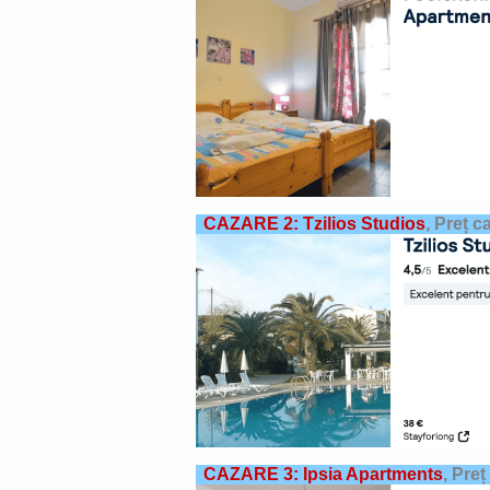
CAZARE 2: Tzilios Studios
,
Preț c
CAZARE 3: Ipsia Apartments
,
Preț