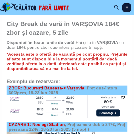
Skip
Search
to
content
City Break de vară în VARȘOVIA 184€
zbor și cazare, 5 zile
Disponibil în toate lunile de vară!
Hai și tu în
VARȘOVIA
cu
doar
184€
pentru zbor dus-întors și cazare 5 nopți.
*Aceasta este o ofertă de vacanță pe cont propriu. Prețurile
afișate sunt disponibile la momentul postării dar dacă
verificați oferta la o dată ulterioară este posibil ca prețul și
disponibilitatea să nu mai fie la fel.
Exemplu de rezervare:
ZBOR: București Băneasa-> Varșovia
, Preț dus-întors
60€/pers, 18-23 Iun 2025
CAZARE 1: Noclegi Stadion
,
Preț cameră dublă 247€, Preț
persoană 124€,
18-23 Iun 2025 (5 nopți)