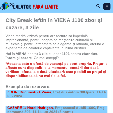
Skip
Search
to
content
City Break ieftin în VIENA 110€ zbor și
cazare, 3 zile
Viena merită vizitată pentru arhitectura sa imperială
impresionantă, pentru bogata sa moștenire culturală și
muzicală și pentru atmosfera sa elegantă și rafinată, oferind o
experiență de călătorie captivantă în inima Austriei.
Hai în
VIENA
pentru
3 zile
cu doar
110€
pentru
zbor dus-
întors și cazare
. Ce mai aștepți?
*Aceasta este o ofertă de vacanță pe cont propriu. Prețurile
afișate sunt disponibile la momentul postării dar dacă
verificați oferta la o dată ulterioară este posibil ca prețul și
disponibilitatea să nu mai fie la fel.
Exemplu de rezervare:
ZBOR: București -> Viena
, Preț dus-întors 30€/pers, 11-14
Iun 2024
CAZARE 1: Hotel Hadrigan
,
Preț cameră dublă 160€, Preț
persoană 80€,
11-14 Iun 2024
(3 nopți)