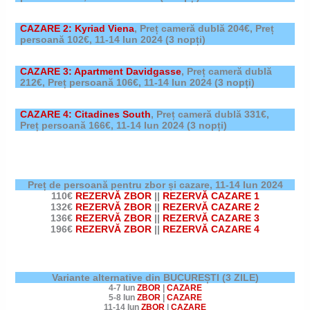
CAZARE 2: Kyriad Viena
,
Preț cameră dublă 204€, Preț
persoană 102€,
11-14 Iun 2024
(3 nopți)
CAZARE 3: Apartment Davidgasse
,
Preț cameră dublă
212€, Preț persoană 106€,
11-14 Iun 2024
(3 nopți)
CAZARE 4: Citadines South
,
Preț cameră dublă 331€,
Preț persoană 166€,
11-14 Iun 2024
(3 nopți)
Preț de persoană pentru zbor și cazare,
11-14 Iun 2024
110€
REZERVĂ ZBOR
||
REZERVĂ CAZARE 1
132€
REZERVĂ ZBOR
||
REZERVĂ CAZARE 2
136€
REZERVĂ ZBOR
||
REZERVĂ CAZARE 3
196€
REZERVĂ ZBOR
||
REZERVĂ CAZARE 4
Variante alternative din BUCUREȘTI (3 ZILE)
4-7 Iun
ZBOR
|
CAZARE
5-8 Iun
ZBOR
|
CAZARE
11-14 Iun
ZBOR
|
CAZARE