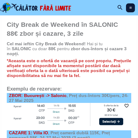
Skip
Search
to
content
City Break de Weekend în SALONIC
88€ zbor și cazare, 3 zile
Cel mai ieftin City Break de Weekend!
Hai și tu
în
SALONIC
cu doar
88€
pentru
zbor dus-întors și cazare 3
nopți.
*Aceasta este o ofertă de vacanță pe cont propriu. Prețurile
afișate sunt disponibile la momentul postării dar dacă
verificați oferta la o dată ulterioară este posibil ca prețul și
disponibilitatea să nu mai fie la fel.
Exemplu de rezervare:
ZBOR: București -> Salonic
, Preț dus-întors 30€/pers, 24-
27 Mai 2025
CAZARE 1: Villa IO
,
Preț cameră dublă 115€, Preț
persoană 58€,
24-27 Mai 2025
(3 nopți)