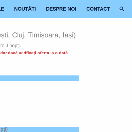
Sear
LE
NOUTĂȚI
DESPRE NOI
CONTACT
i, Cluj, Timișoara, Iași)
re 3 nopți.
ar dacă verificați oferta la o dată
pți)