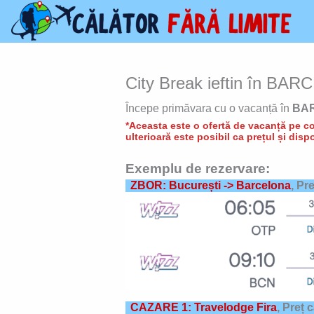
Skip
to
content
City Break ieftin în BARC
Începe primăvara cu o vacanță în
BA
*Aceasta este o ofertă de vacanță pe con
ulterioară este posibil ca prețul și dispo
Exemplu de rezervare:
ZBOR: București -> Barcelona
, Pr
CAZARE 1: Travelodge Fira
,
Preț 