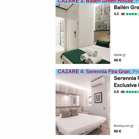
CAZARE 3: Bailen Green House
,
P
CAZARE 4: Serennia Fira Gran
,
Pr