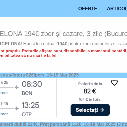
OFERTE
ARTICO
ELONA 194€ zbor și cazare, 3 zile (Bucureșt
RCELONA
! Hai și tu cu doar
194€
pentru zbor dus-întors și caza
t propriu. Prețurile afișate sunt disponibile la momentul postării d
nibilitatea să nu mai fie la fel.
eț dus-întors 82€/pers,
16-19 Mar 2025
cameră dublă 224€, Preț persoană 112€,
16-19 Mar 2025
(3 no