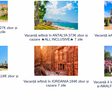
27€ zbor și
zile
Vacanță ieftină în ANTALYA 373€ zbor și
Vacanță ie
cazare 🔥ALL INCLUSIVE🔥 7 zile
18€ zbor și
Vacanță ieftină în IORDANIA 184€ zbor și
Vacanță 4 
cazare 7 zile
și AMALFI