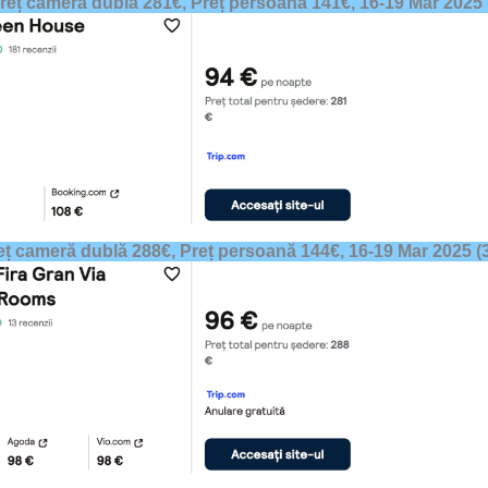
reț cameră dublă 281€, Preț persoană 141€,
16-19 Mar 2025
eț cameră dublă 288€, Preț persoană 144€,
16-19 Mar 2025
(3