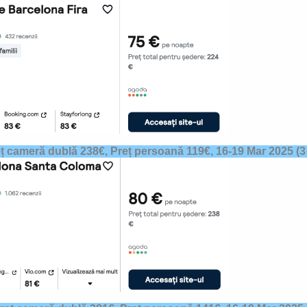
ț cameră dublă 238€, Preț persoană 119€,
16-19 Mar 2025
(3