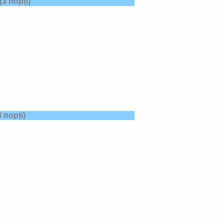
(3 nopți)
 nopți)